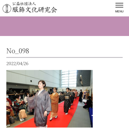
MENU
No_098
2022/04/26