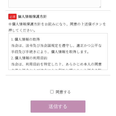
個人情報保護方針
必須
※個人情報保護方針をお読みになり、同意の上送信ボタンを
押してください。
1. 個人情報の取得
当会は、法令及び当会諸規定を遵守し、適正かつ公平な
手段及び手続きにより、個人情報を取得します。
2. 個人情報の利用目的
当会は、利用目的を特定した上、あらかじめ本人の同意
を得た場合および法令により例外と認められた場合を除
き、業務の遂行上必要な限りにおいて個人情報を利用し
ます。
3. 個人情報の管理
同意する
1） 当会は、個人情報をその利用目的の範囲内において、
正確かつ最新の内容に保ち、かつ安全に管理します。
2） 当会は、個人情報の漏えい、紛失および改ざんなどを
防止する為、不正アクセス、コンピューターウィルスな