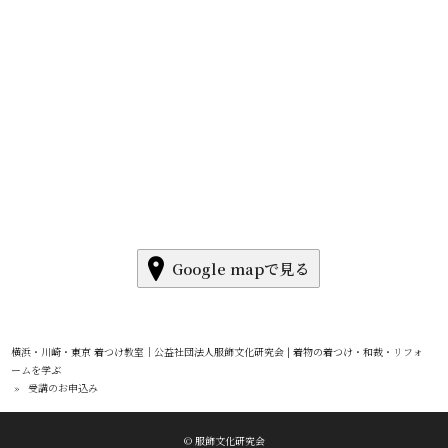
Google mapで見る
横浜・川崎・東京 着つけ教室｜公益社団法人服飾文化研究会 | 着物の着つけ・和裁・リフォ
ームを学ぶ
»
受講のお申込み
© 服飾文化研究会