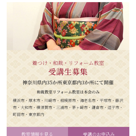
どに対する情報セキュリティ対策を講じます。
4. 個人情報の第三者提供
当会は、法令に定める場合を除き、事前に本人の同意を
得ることなく個人情報を第三者に提供しません。
5. 個人情報の開示などの求め
当会は、本人が自己の個人情報の開示、訂正、追加・削
除、消去などの求めに対し、本人であることを確認した
上、すみやかに対応します。
着つけ・和裁・リフォーム教室
6. 組織・体制
受講生募集
1） 当会は、個人情報保護管理者の下、 個人情報の適正な
管理を行います。
神奈川県内35か所東京都内3か所にて開催
2） 当会は、役員及び従業員に対し、個人情報の保護に関
和裁教室リフォーム教室は本会のみ
する教育を継続的に実施し、日常業務における個人情報
の適正な取り扱いを徹底します。
横浜市・厚木市・川崎市・相模原市・海老名市・平塚市・藤沢
市・大和市・横須賀市・三浦市・茅ヶ崎市・鎌倉市・逗子市・
町田市・東京都内
教室情報を見る
受講のお申込み