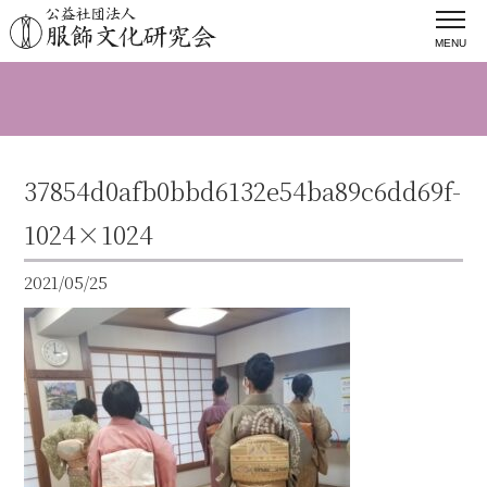
MENU
37854d0afb0bbd6132e54ba89c6dd69f-
1024×1024
2021/05/25