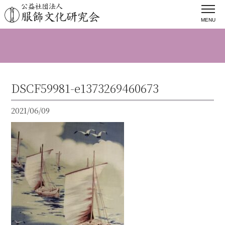
MENU
DSCF59981-e1373269460673
2021/06/09