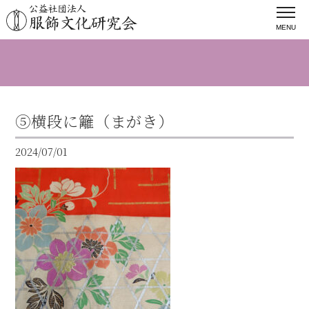
MENU
⑤横段に籬（まがき）
2024/07/01