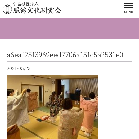
MENU
a6eaf25f3969eed7706a15fc5a2531e0
2021/05/25