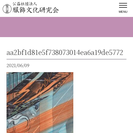
MENU
aa2bf1d81e5f738073014ea6a19de5772
2021/06/09