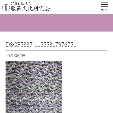
MENU
DSCF5887-e1355817976751
2021/06/09