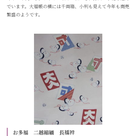
でいます。大福帳の横には千両箱、小判も見えて今年も商売
繁盛のようです。
お多福 二越縮緬 長襦袢