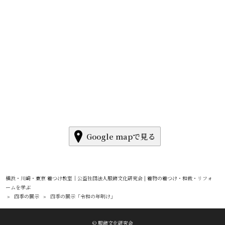
Google mapで見る
横浜・川崎・東京 着つけ教室｜公益社団法人服飾文化研究会 | 着物の着つけ・和裁・リフォ
ームを学ぶ
»
四季の展示
»
四季の展示「令和の年明け」
© 服飾文化研究会