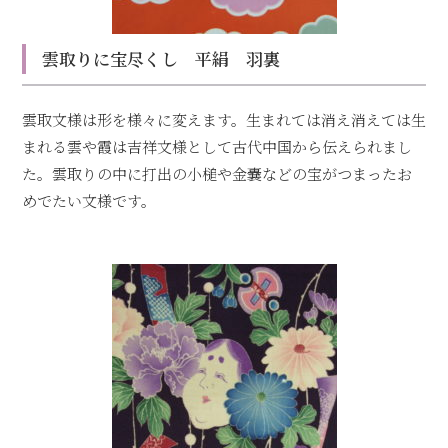
雲取りに宝尽くし 平絹 羽裏
雲取文様は形を様々に変えます。生まれては消え消えては生
まれる雲や霞は吉祥文様として古代中国から伝えられまし
た。雲取りの中に打出の小槌や金嚢などの宝がつまったお
めでたい文様です。