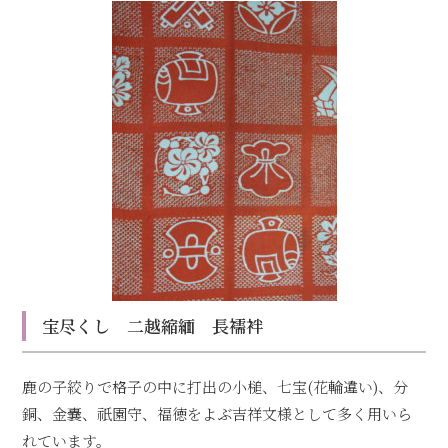
宝尽くし 二越縮緬 長襦袢
鹿の子絞りで格子の中に打出の小槌、七宝(花輪違い)、分
銅、金嚢、祇園守、福徳をよぶ吉祥文様として多く用いら
れています。