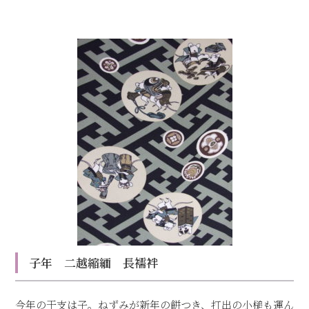
子年 二越縮緬 長襦袢
今年の干支は子。ねずみが新年の餅つき、打出の小槌も運ん