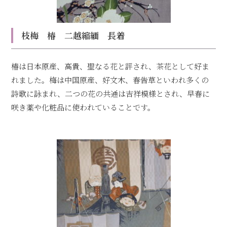
枝梅 椿 二越縮緬 長着
椿は日本原産、高貴、聖なる花と評され、茶花として好ま
れました。梅は中国原産、好文木、春告草といわれ多くの
詩歌に詠まれ、二つの花の共通は吉祥模様とされ、早春に
咲き薬や化粧品に使われていることです。