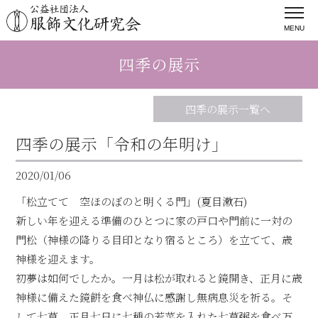
MENU
四季の展示
四季の展示一覧へ
四季の展示「令和の年明け」
2020/01/06
「松立てて 空ほのぼのと明くる門」(夏目漱石)
新しい年を迎える準備のひとつに家の戸口や門前に一対の
門松（神様の降りる目印となり宿るところ）を立てて、歳
神様を迎えます。
初夢は如何でしたか。一月は松が取れると鏡開き、正月に歳
神様に備えた鏡餅を食べ神仏に感謝し無病息災を祈る。そ
して七草、正月七日に七種の若菜を入れた七草粥を食べ万