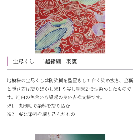
宝尽くし 二越縮緬 羽裏
地模様の宝尽くしは防染糊を型置きして白く染め抜き、金嚢
と隠れ笠は摺りぼかし※1 や写し糊※2 で型染めしたもので
す。紅白の色合いも縁起の良い吉祥文様です。
※1 丸刷毛で染料を摺り込む
※2 糊に染料を練り込んだもの