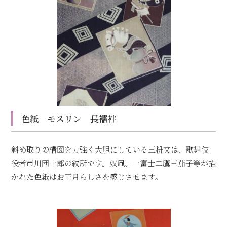
色紙 モスリン 長襦袢
斜め取りの構図を力強く大胆にしている三枡文は、歌舞伎
役者市川団十郎の紋所です。奴凧、一富士二鷹三茄子等が描
かれた色紙はお正月らしさを感じさせます。