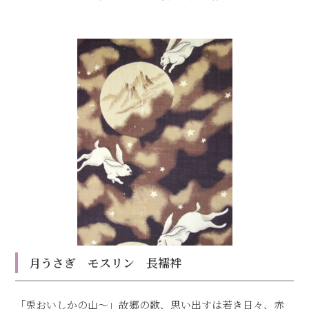
月うさぎ モスリン 長襦袢
「兎おいしかの山～」故郷の歌、思い出すは若き日々、赤