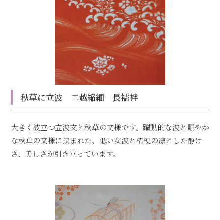
秋草に立波 二越縮緬 長襦袢
大きく波立つ立波文と秋草の文様です。躍動的な波と賑やか
な秋草の文様に挟まれた、低い女波と桔梗の凛とした静け
さ、美しさが引き立っています。