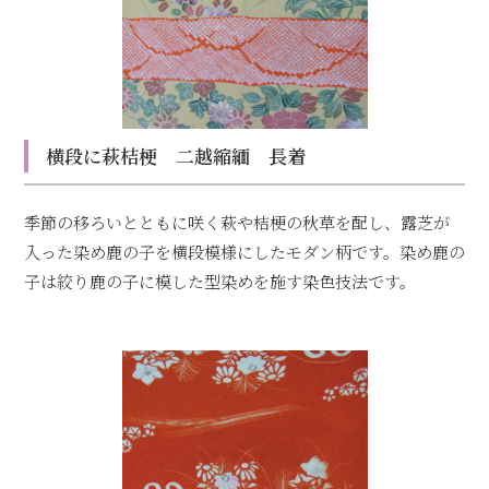
横段に萩桔梗 二越縮緬 長着
季節の移ろいとともに咲く萩や桔梗の秋草を配し、露芝が
入った染め鹿の子を横段模様にしたモダン柄です。染め鹿の
子は絞り鹿の子に模した型染めを施す染色技法です。