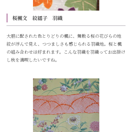
桜楓文 紋繻子 羽織
大胆に配された色とりどりの楓に、舞散る桜の花びらの地
紋が浮んで見え、つつましさも感じられる羽織地。桜と楓
の組み合わせは好まれます。こんな羽織を羽織ってお出掛け
し秋を満喫したいですね。