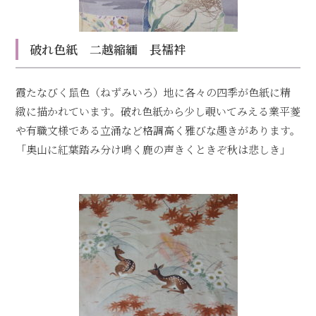
破れ色紙 二越縮緬 長襦袢
霞たなびく鼠色（ねずみいろ）地に各々の四季が色紙に精
緻に描かれています。破れ色紙から少し覗いてみえる業平菱
や有職文様である立涌など格調高く雅びな趣きがあります。
「奥山に紅葉踏み分け鳴く鹿の声きくときぞ秋は悲しき」