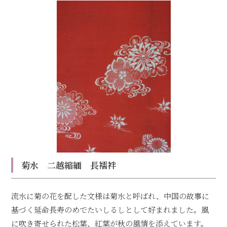
菊水 二越縮緬 長襦袢
流水に菊の花を配した文様は菊水と呼ばれ、中国の故事に
基づく延命長寿のめでたいしるしとして好まれました。風
に吹き寄せられた松葉、紅葉が秋の風情を添えています。