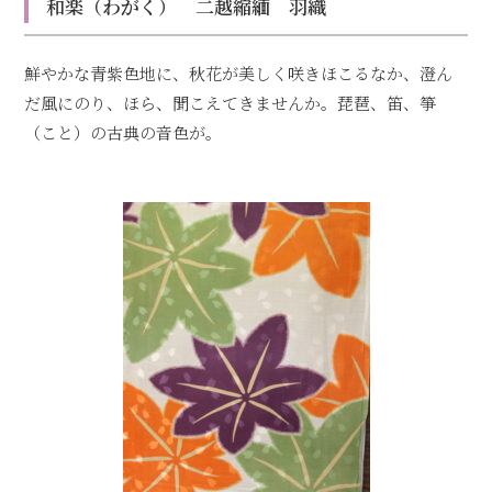
和楽（わがく） 二越縮緬 羽織
鮮やかな青紫色地に、秋花が美しく咲きほこるなか、澄ん
だ風にのり、ほら、聞こえてきませんか。琵琶、笛、箏
（こと）の古典の音色が。