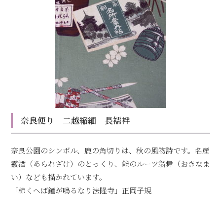
奈良便り 二越縮緬 長襦袢
奈良公園のシンボル、鹿の角切りは、秋の風物詩です。名産
霰酒（あられざけ）のとっくり、能のルーツ翁舞（おきなま
い）なども描かれています。
「柿くへば鐘が鳴るなり法隆寺」正岡子規