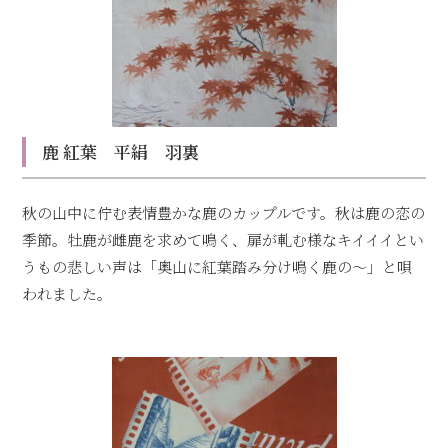
鹿 紅葉 平絹 羽裏
秋の山中に佇む表情豊かな鹿のカップルです。秋は鹿の恋の
季節。牡鹿が雌鹿を求めて鳴く、扉が軋む様なキイイイとい
うもの悲しい声は「奥山に紅葉踏み分け鳴く鹿の～」と唄
われました。