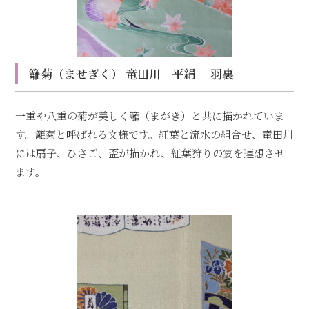
籬菊（ませぎく） 竜田川 平絹 羽裏
一重や八重の菊が美しく籬（まがき）と共に描かれていま
す。籬菊と呼ばれる文様です。紅葉と流水の組合せ、竜田川
には扇子、ひさご、盃が描かれ、紅葉狩りの宴を連想させ
ます。