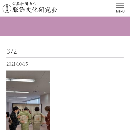
MENU
372
2021/10/15