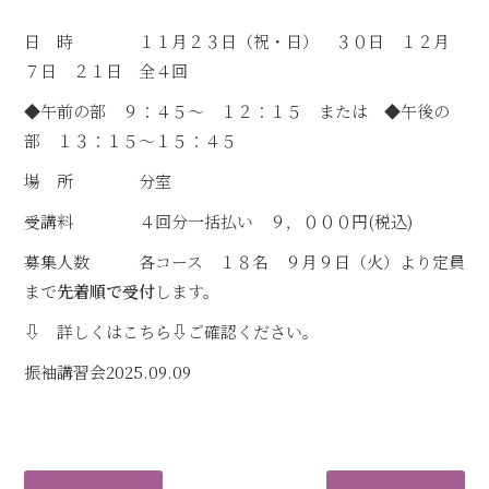
日 時 １１月２３日（祝・日） ３０日 １２月
７日 ２１日 全４回
◆午前の部 ９：４５～ １２：１５ または ◆午後の
部 １３：１５～１５：４５
場 所 分室
受講料 ４回分一括払い ９，０００円(税込)
募集人数 各コース １８名 ９月９日（火）より定員
まで
先着順で受付
します。
⇩ 詳しくはこちら⇩ご確認ください。
振袖講習会
2025.09.09