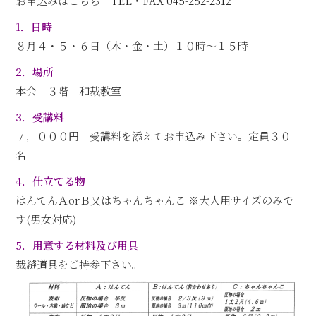
お申込みはこちら
TEL・FAX 045-252-2312
1．日時
８月４・５・６日（木・金・土）１０時～１５時
2．場所
本会 ３階 和裁教室
3．受講料
７，０００円 受講料を添えてお申込み下さい。定員３０
名
4．仕立てる物
はんてんＡorＢ又はちゃんちゃんこ ※大人用サイズのみで
す(男女対応)
5．用意する材料及び用具
裁縫道具をご持参下さい。