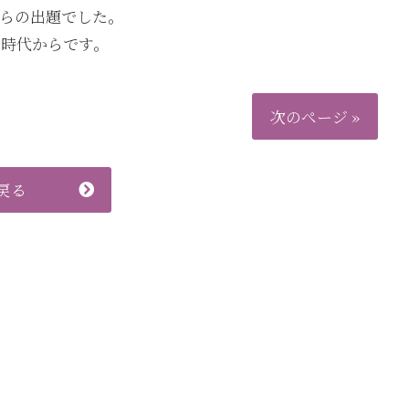
からの出題でした。
安時代からです。
次のページ »
戻る