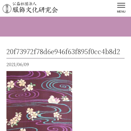
MENU
20f73972f78d6e946f63f895f0cc4b8d2
2021/06/09