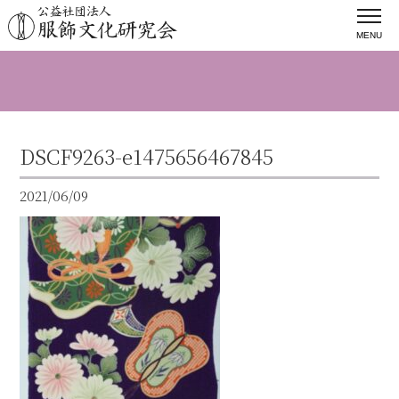
MENU
DSCF9263-e1475656467845
2021/06/09