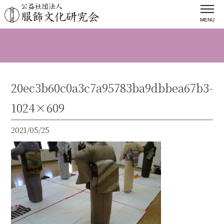
MENU
20ec3b60c0a3c7a95783ba9dbbea67b3-
1024×609
2021/05/25