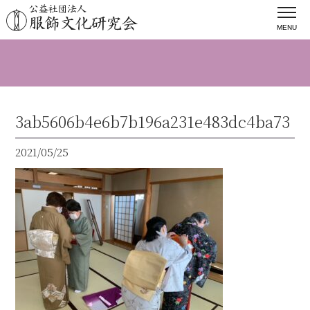
MENU
3ab5606b4e6b7b196a231e483dc4ba73
2021/05/25